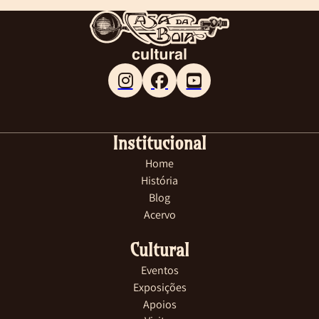
Follow me on Facebook
Follow me on X
Follow me on LinkedIn
Institucional
Home
História
Blog
Acervo
Cultural
Eventos
Exposições
Apoios