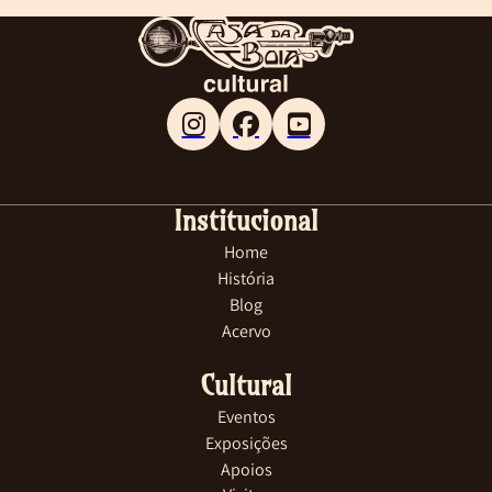
Follow me on Facebook
Follow me on X
Follow me on LinkedIn
Institucional
Home
História
Blog
Acervo
Cultural
Eventos
Exposições
Apoios