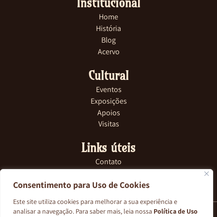
Institucional
Home
História
Blog
Acervo
Cultural
Eventos
Exposições
Apoios
Visitas
Links úteis
Contato
FAQ
Consentimento para Uso de Cookies
Na Imprensa
Site Comercial
Este site utiliza cookies para melhorar a sua experiência e
analisar a navegação. Para saber mais, leia nossa
Política de Uso