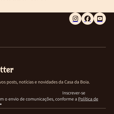
Follow me on Faceboo
Follow me on X
Follow me on LinkedIn
tter
vos posts, notícias e novidades da Casa da Boia.
Inscrever-se
m o envio de comunicações, conforme a
Política de
*