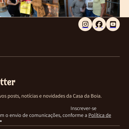
Follow me on Faceboo
Follow me on X
Follow me on LinkedIn
tter
vos posts, notícias e novidades da Casa da Boia.
Inscrever-se
m o envio de comunicações, conforme a
Política de
*