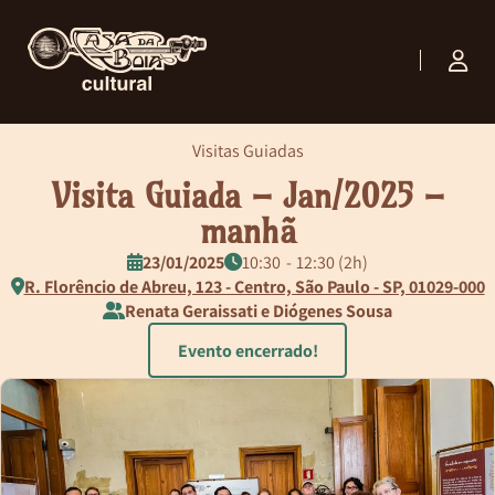
Visitas Guiadas
Visita Guiada – Jan/2025 –
manhã
23/01/2025
10:30
12:30 (2h)
R. Florêncio de Abreu, 123 - Centro, São Paulo - SP, 01029-000
Renata Geraissati e Diógenes Sousa
Evento encerrado!