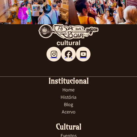
Follow me on Facebook
Follow me on X
Follow me on LinkedIn
Institucional
Home
História
Blog
Acervo
Cultural
Eventos