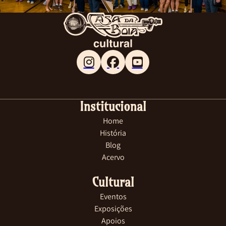
Follow me on Facebook
Follow me on X
Follow me on LinkedIn
Institucional
Home
História
Blog
Acervo
Cultural
Eventos
Exposições
Apoios