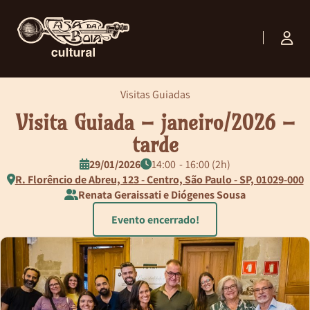
Visitas Guiadas
Visita Guiada – janeiro/2026 –
tarde
29/01/2026
14:00
16:00 (2h)
R. Florêncio de Abreu, 123 - Centro, São Paulo - SP, 01029-000
Renata Geraissati e Diógenes Sousa
Evento encerrado!