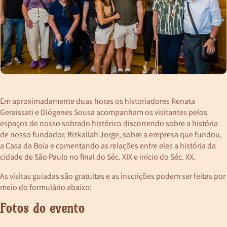
Em aproximadamente duas horas os historiadores Renata
Geraissati e Diógenes Sousa acompanham os visitantes pelos
espaços de nosso sobrado histórico discorrendo sobre a história
de nosso fundador, Rizkallah Jorge, sobre a empresa que fundou,
a Casa da Boia e comentando as relações entre eles a história da
cidade de São Paulo no final do Séc. XIX e início do Séc. XX.
As visitas guiadas são gratuitas e as inscrições podem ser feitas por
meio do formulário abaixo:
Fotos do evento