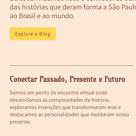
das histórias que deram forma a São Paul
a & Urbanismo
,
Arte
,
Curiosidades
,
Datas Comemorativas
,
His
ao Brasil e ao mundo.
história dos cemitérios de São 
Explore o Blog
Conectar Passado, Presente e Futuro
Somos um ponto de encontro virtual onde
desvendamos as complexidades da história,
exploramos invenções que transformaram eras e
destacamos as personalidades que moldaram nosso
presente.