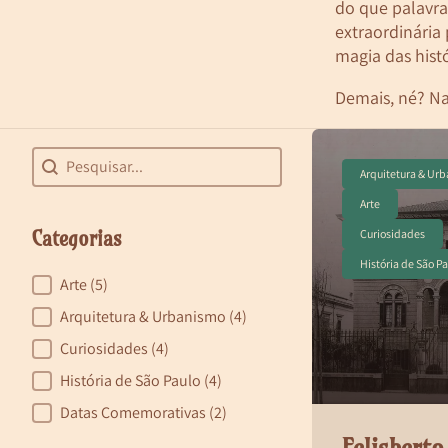
do que palavra
extraordinária
magia das histó
Demais, né? N
Blog - Pesquisa
Search content
Arquitetura & Ur
Arte
Categorias
Curiosidades
História de São P
Categorias
Arte
(5)
Arquitetura & Urbanismo
(4)
Curiosidades
(4)
História de São Paulo
(4)
Datas Comemorativas
(2)