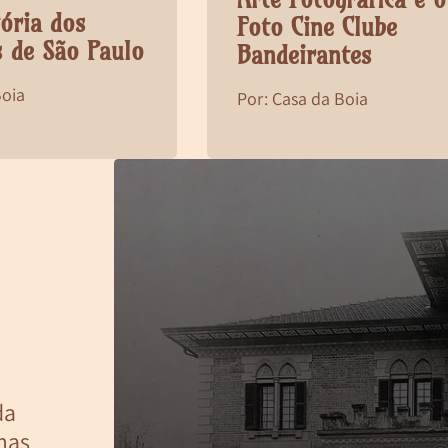
tória dos
Foto Cine Clube
s de São Paulo
Bandeirantes
Boia
Por: Casa da Boia
da
mas