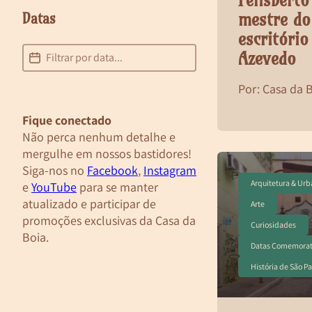
Felisberto
mestre do
Datas
escritóri
Datas
Datas
Azevedo
Por: Casa da 
Fique conectado
Não perca nenhum detalhe e
mergulhe em nossos bastidores!
Siga-nos no
Facebook
,
Instagram
Arquitetura & Ur
e
YouTube
para se manter
atualizado e participar de
Arte
promoções exclusivas da Casa da
Curiosidades
Boia.
Datas Comemorat
História de São P