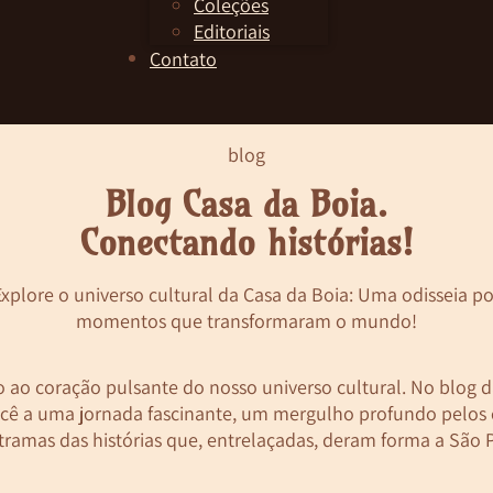
Coleções
Editoriais
Contato
blog
Blog Casa da Boia.
Conectando histórias!
Explore o universo cultural da Casa da Boia: Uma odisseia po
momentos que transformaram o mundo!
o ao coração pulsante do nosso
universo cultural
. No
blog d
cê a uma jornada fascinante, um mergulho profundo pelos
tramas das histórias que, entrelaçadas, deram forma a São P