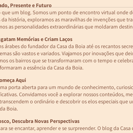
ado, Presente e Futuro
 que um blog. Somos um ponto de encontro virtual onde 
da história, exploramos as maravilhas de invenções que t
mos as personalidades extraordinárias que moldaram destin
gatam Memórias e Criam Laços
ns árabes do fundador da Casa da Boia até os recantos secr
temas são vastos e variados. Viajamos por inovações que de
amos os bairros que se transformaram com o tempo e celeb
ormaram a essência da Casa da Boia.
Começa Aqui
uma porta aberta para um mundo de conhecimento, curiosi
ficativas. Convidamos você a explorar nossos conteúdos, m
 transcendem o ordinário e descobrir os elos especiais que
 da Boia.
sco, Descubra Novas Perspectivas
para se encantar, aprender e se surpreender. O blog da Casa 