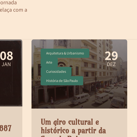
 jornada
relaça com a
08
29
Arquitetura & Urbanismo
Arte
JAN
DEZ
Curiosidades
História de São Paulo
Um giro cultural e
1887
histórico a partir da