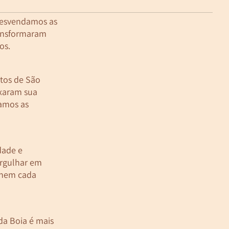
desvendamos as
ransformaram
os.
etos de São
ixaram sua
ramos as
dade e
ergulhar em
 unem cada
da Boia é mais