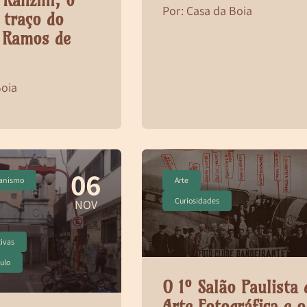
 Ranzini, o
Por: Casa da Boia
 traço do
o Ramos de
Boia
06
banismo
Arte
Curiosidades
NOV
ivas
aulo
O 1º Salão Paulista 
Arte Fotográfica e o