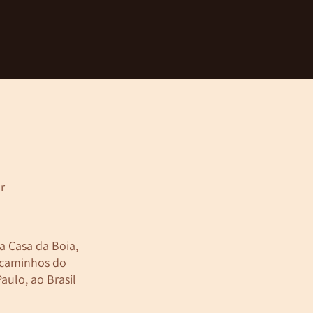
r
a Casa da Boia
,
 caminhos do
aulo, ao Brasil