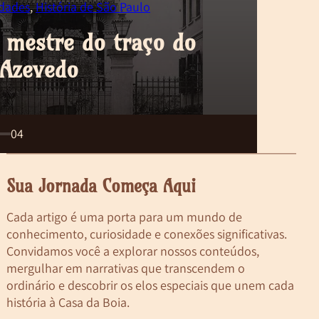
idades
,
História de São Paulo
Arqui
o mestre do traço do
 Azevedo
Sã
04
Sua Jornada Começa Aqui
Cada artigo é uma porta para um mundo de
conhecimento, curiosidade e conexões significativas.
Convidamos você a explorar nossos conteúdos,
mergulhar em narrativas que transcendem o
ordinário e descobrir os elos especiais que unem cada
história à Casa da Boia.