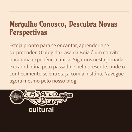
Mergulhe Conosco, Descubra Novas
Perspectivas
Esteja pronto para se encantar, aprender e se
surpreender. O blog da Casa da Boia é um convite
para uma experiência única. Siga-nos nesta jornada
extraordinária pelo passado e pelo presente, onde o
conhecimento se entrelaça com a história. Navegue
agora mesmo pelo nosso blog!