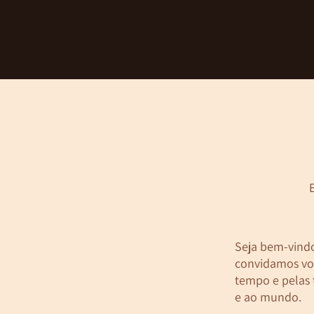
Seja bem-vind
convidamos vo
tempo e pelas 
e ao
mundo
.