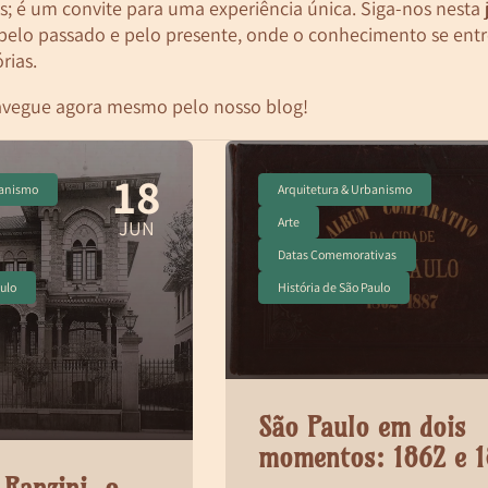
s; é um convite para uma experiência única. Siga-nos nesta
 pelo passado e pelo presente, onde o conhecimento se ent
rias.
avegue agora mesmo pelo nosso
blog
!
18
banismo
Arquitetura & Urbanismo
Arte
JUN
Datas Comemorativas
aulo
História de São Paulo
São Paulo em dois
momentos: 1862 e 