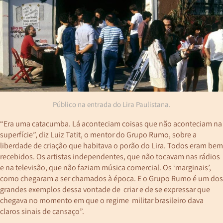
Público na entrada do Lira Paulistana.
“Era uma catacumba. Lá aconteciam coisas que não aconteciam na
superfície”, diz Luiz Tatit, o mentor do Grupo Rumo, sobre a
liberdade de criação que habitava o porão do Lira. Todos eram bem
recebidos. Os artistas independentes, que não tocavam nas rádios
e na televisão, que não faziam música comercial. Os ‘marginais’,
como chegaram a ser chamados à época. E o Grupo Rumo é um dos
grandes exemplos dessa vontade de criar e de se expressar que
chegava no momento em que o regime militar brasileiro dava
claros sinais de cansaço”.