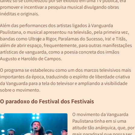
talvez só se concretizou por ser exibido em uma TV pública, era
promover e incentivar a pesquisa musical divulgando obras
inéditas e originais.
Além das performances dos artistas ligados à Vanguarda
Paulistana, o musical apresentou na televisão, pela primeira vez,
bandas como Ultraje a Rigor, Paralamas do Sucesso, Ira! e Titãs,
além de abrir espaço, frequentemente, para outras manifestações
artísticas de vanguarda, como a poesia concreta dos irmãos
Augusto e Haroldo de Campos.
O programa se estabeleceu como um dos marcos televisivos mais
importantes da época, traduzindo o espírito de liberdade criativa
da Vanguarda para a tela do televisor e ampliando a visibilidade
sobre o movimento.
O paradoxo do Festival dos Festivais
O movimento da Vanguarda
Paulistana tinha em si uma
atitude tão anárquica, que, por
mais paradoxal que possa ser,