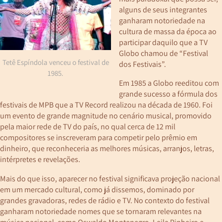
alguns de seus integrantes
ganharam notoriedade na
cultura de massa da época ao
participar daquilo que a TV
Globo chamou de “Festival
Tetê Espíndola venceu o festival de
dos Festivais”.
1985.
Em 1985 a Globo reeditou com
grande sucesso a fórmula dos
festivais de MPB que a TV Record realizou na década de 1960. Foi
um evento de grande magnitude no cenário musical, promovido
pela maior rede de TV do país, no qual cerca de 12 mil
compositores se inscreveram para competir pelo prêmio em
dinheiro, que reconheceria as melhores músicas, arranjos, letras,
intérpretes e revelações.
Mais do que isso, aparecer no festival significava projeção nacional
em um mercado cultural, como já dissemos, dominado por
grandes gravadoras, redes de rádio e TV. No contexto do festival
ganharam notoriedade nomes que se tornaram relevantes na
música nacional, como Oswaldo Montenegro, Leila Pinheiro e