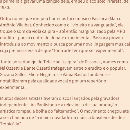
a primeira a gravar uma canção dele, em seu disco solo Piraretã, de
1980.
Outro nome que rompeu barreiras foi o músico Passoca (Marco
Antônio Vilalba). Conhecido como o “violeiro da vanguarda”, ele
trouxe o som da viola caipira – até então marginalizado pela MPB
erudita – para o centro do debate experimental. Passoca provou
introduziu ao movimento a busca por uma nova linguagem musical
cuja premissa era a de que “toda arte tem que ser experimental”.
Junto ao sertanejo de Tetê e ao “caipira” de Passoca, nomes como
Ná Ozzetti e Dante Ozzetti trafegavam entre o erudito e o popular.
Suzana Salles, Eliete Negreiros e Vânia Bastos também se
notabilizaram pela qualidade vocal e por um repertório
experimental.
Muitos desses artistas tiveram discos lançados pela gravadora
independente Lira Paulistana e a relevância de sua produção
artística rompeu a bolha do “alternativo”. O movimento chegou até
a ser chamado de “a maior novidade na música brasileira desde a
Tropicália”.