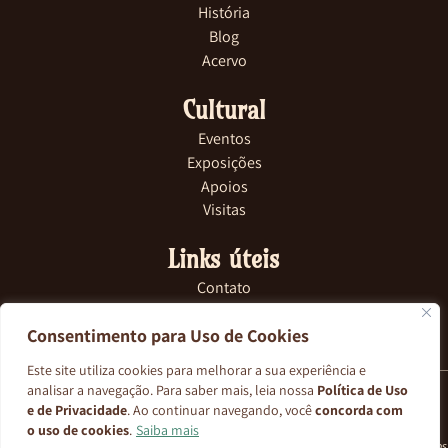
História
Blog
Acervo
Cultural
Eventos
Exposições
Apoios
Visitas
Links úteis
Contato
FAQ
Consentimento para Uso de Cookies
Na Imprensa
Site Comercial
Este site utiliza cookies para melhorar a sua experiência e
analisar a navegação. Para saber mais, leia nossa
Política de Uso
e de Privacidade
. Ao continuar navegando, você
concorda com
2026 Todos os direitos reservados © Casa da Boia
o uso de cookies
.
Saiba mais
Os conteúdos deste site, incluindo textos, imagens e editoriais, são protegidos por direitos