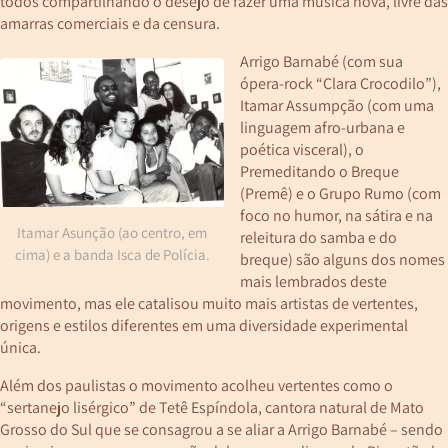
todos compartilhando o desejo de fazer uma música nova, livre das
amarras comerciais e da censura.
Arrigo Barnabé (com sua
ópera-rock “Clara Crocodilo”),
Itamar Assumpção (com uma
linguagem afro-urbana e
poética visceral), o
Premeditando o Breque
(Premê) e o Grupo Rumo (com
foco no humor, na sátira e na
Itamar Asunção (ao centro, em
releitura do samba e do
cima) e a banda Isca de Polícia.
breque) são alguns dos nomes
mais lembrados deste
movimento, mas ele catalisou muito mais artistas de vertentes,
origens e estilos diferentes em uma diversidade experimental
única.
Além dos paulistas o movimento acolheu vertentes como o
“sertanejo lisérgico” de Tetê Espíndola, cantora natural de Mato
Grosso do Sul que se consagrou a se aliar a Arrigo Barnabé – sendo