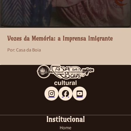
Vozes da Memória: a Imprensa Imigrante
Por: Casa da Boia
Follow me on Facebook
Follow me on X
Follow me on LinkedIn
Institucional
Home