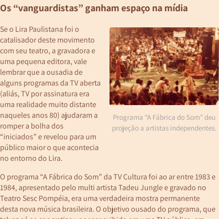
Os “vanguardistas” ganham espaço na mídia
Se o Lira Paulistana foi o
catalisador deste movimento
com seu teatro, a gravadora e
uma pequena editora, vale
lembrar que a ousadia de
alguns programas da TV aberta
(aliás, TV por assinatura era
uma realidade muito distante
naqueles anos 80) ajudaram a
Programa “A Fábrica do Som” deu
romper a bolha dos
projeção a artistas independentes.
“iniciados” e revelou para um
público maior o que acontecia
no entorno do Lira.
O programa “A Fábrica do Som” da TV Cultura foi ao ar entre 1983 e
1984, apresentado pelo multi artista Tadeu Jungle e gravado no
Teatro Sesc Pompéia, era uma verdadeira mostra permanente
desta nova música brasileira. O objetivo ousado do programa, que