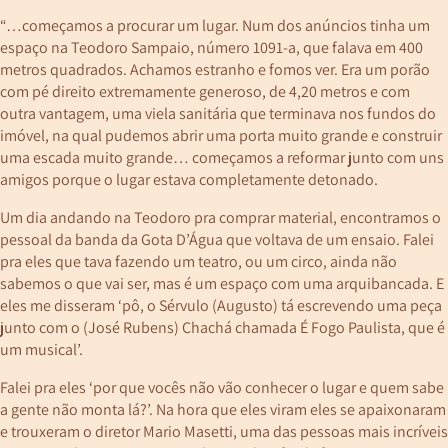
“…começamos a procurar um lugar. Num dos anúncios tinha um
espaço na Teodoro Sampaio, número 1091-a, que falava em 400
metros quadrados. Achamos estranho e fomos ver. Era um porão
com pé direito extremamente generoso, de 4,20 metros e com
outra vantagem, uma viela sanitária que terminava nos fundos do
imóvel, na qual pudemos abrir uma porta muito grande e construir
uma escada muito grande… começamos a reformar junto com uns
amigos porque o lugar estava completamente detonado.
Um dia andando na Teodoro pra comprar material, encontramos o
pessoal da banda da Gota D’Água que voltava de um ensaio. Falei
pra eles que tava fazendo um teatro, ou um circo, ainda não
sabemos o que vai ser, mas é um espaço com uma arquibancada. E
eles me disseram ‘pô, o Sérvulo (Augusto) tá escrevendo uma peça
junto com o (José Rubens) Chachá chamada É Fogo Paulista, que é
um musical’.
Falei pra eles ‘por que vocês não vão conhecer o lugar e quem sabe
a gente não monta lá?’. Na hora que eles viram eles se apaixonaram
e trouxeram o diretor Mario Masetti, uma das pessoas mais incríveis