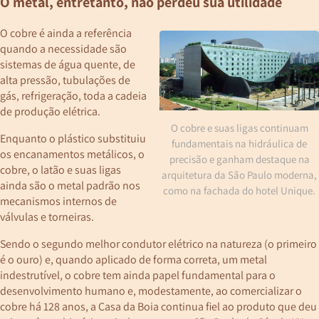
O metal, entretanto, não perdeu sua utilidade
O cobre é ainda a referência
quando a necessidade são
sistemas de água quente, de
alta pressão, tubulações de
gás, refrigeração, toda a cadeia
de produção elétrica.
O cobre e suas ligas continuam
Enquanto o plástico substituiu
fundamentais na hidráulica de
os encanamentos metálicos, o
precisão e ganham destaque na
cobre, o latão e suas ligas
arquitetura da São Paulo moderna,
ainda são o metal padrão nos
como na fachada do hotel Unique.
mecanismos internos de
válvulas e torneiras.
Sendo o segundo melhor condutor elétrico na natureza (o primeiro
é o ouro) e, quando aplicado de forma correta, um metal
indestrutível, o cobre tem ainda papel fundamental para o
desenvolvimento humano e, modestamente, ao comercializar o
cobre há 128 anos, a Casa da Boia continua fiel ao produto que deu