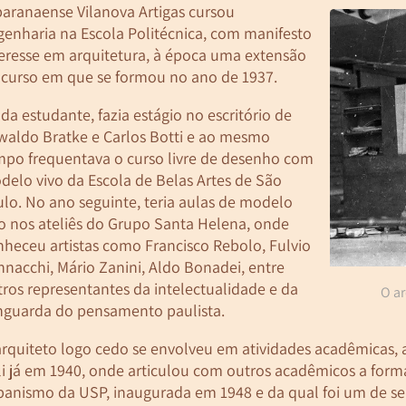
paranaense Vilanova Artigas cursou
genharia na Escola Politécnica, com manifesto
teresse em arquitetura, à época uma extensão
 curso em que se formou no ano de 1937.
da estudante, fazia estágio no escritório de
waldo Bratke e Carlos Botti e ao mesmo
mpo frequentava o curso livre de desenho com
delo vivo da Escola de Belas Artes de São
ulo. No ano seguinte, teria aulas de modelo
vo nos ateliês do Grupo Santa Helena, onde
nheceu artistas como Francisco Rebolo, Fulvio
nacchi, Mário Zanini, Aldo Bonadei, entre
ros representantes da intelectualidade e da
O ar
nguarda do pensamento paulista.
arquiteto logo cedo se envolveu em atividades acadêmicas,
li já em 1940, onde articulou com outros acadêmicos a form
banismo da USP, inaugurada em 1948 e da qual foi um de seu