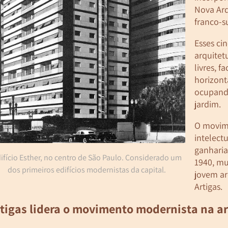
Nova Arq
franco-s
Esses ci
arquitet
livres, f
horizont
ocupando
jardim.
O movim
intelect
ganharia
ifício Esther, no centro de São Paulo. Considerado um
1940, mu
dos primeiros edifícios modernistas da capital.
jovem ar
Artigas.
tigas lidera o movimento modernista na a