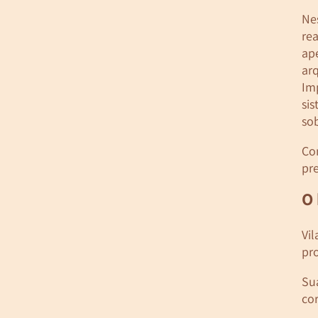
Nes
rea
ape
ar
Imp
sis
so
Com
pre
O
Vil
pr
Sua
cor