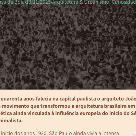
asa da Boia
13/11/2025
Arquitetura & Urbanismo, Curiosidad
 quarenta anos falecia na capital paulista o arquiteto Joã
 movimento que transformou a arquitetura brasileira e
tética ainda vinculada à influência europeia do início do
nimalista.
início dos anos 1930, São Paulo ainda vivia a intensa