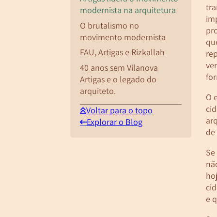
tr
modernista na arquitetura
im
O brutalismo no
pro
movimento modernista
qu
FAU, Artigas e Rizkallah
re
ver
40 anos sem Vilanova
for
Artigas e o legado do
arquiteto.
O 
ci
Voltar para o topo
arq
Explorar o Blog
de
Se
nã
hoj
ci
e 