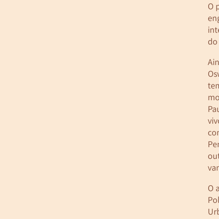
O 
en
in
do
Ain
Os
te
mo
Pa
vi
co
Pen
out
va
O 
Po
Ur