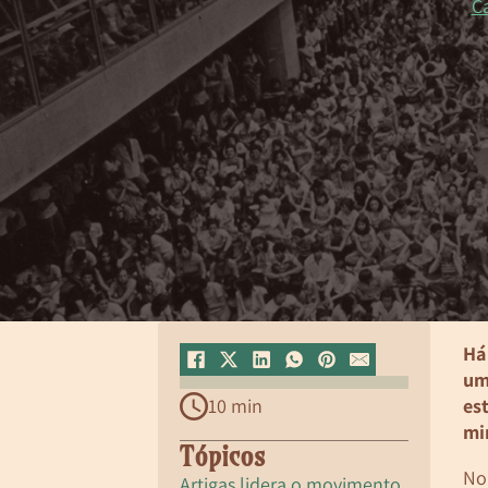
C
Há
um
10 min
es
mi
Tópicos
No 
Artigas lidera o movimento