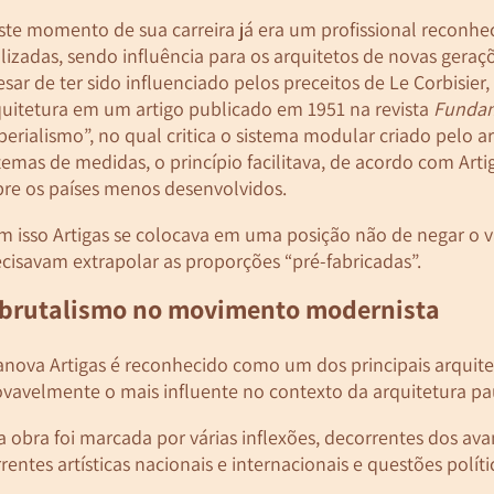
te momento de sua carreira já era um profissional reconhec
lizadas, sendo influência para os arquitetos de novas gera
sar de ter sido influenciado pelos preceitos de Le Corbisier
quitetura em um artigo publicado em 1951 na revista
Funda
erialismo”, no qual critica o sistema modular criado pelo a
temas de medidas, o princípio facilitava, de acordo com Ar
bre os países menos desenvolvidos.
 isso Artigas se colocava em uma posição não de negar o va
cisavam extrapolar as proporções “pré-fabricadas”.
 brutalismo no movimento modernista
anova Artigas é reconhecido como um dos principais arquitet
ovavelmente o mais influente no contexto da arquitetura pa
 obra foi marcada por várias inflexões, decorrentes dos ava
rentes artísticas nacionais e internacionais e questões políti