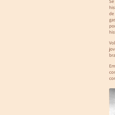
Se 
hi
de
ga
por
his
Vol
jo
bra
Em 
con
co