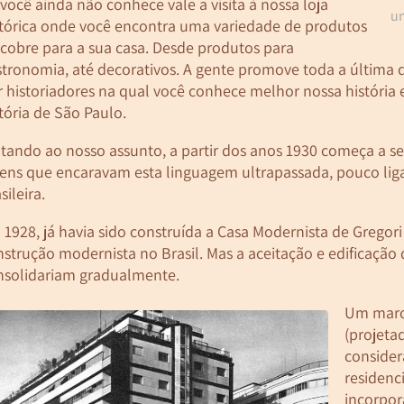
você ainda não conhece vale a visita à nossa loja
um
stórica onde você encontra uma variedade de produtos
 cobre para a sua casa. Desde produtos para
stronomia, até decorativos. A gente promove toda a última q
 historiadores na qual você conhece melhor nossa história 
tória de São Paulo.
tando ao nosso assunto, a partir dos anos 1930 começa a se
vens que encaravam esta linguagem ultrapassada, pouco li
sileira.
1928, já havia sido construída a Casa Modernista de Gregor
strução modernista no Brasil. Mas a aceitação e edificação
nsolidariam gradualmente.
Um marco
(projeta
consider
residenc
incorpor